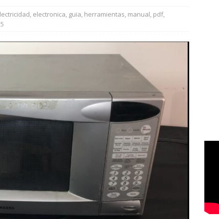
lectricidad
,
electronica
,
guia
,
herramientas
,
manual
,
pdf
,
5