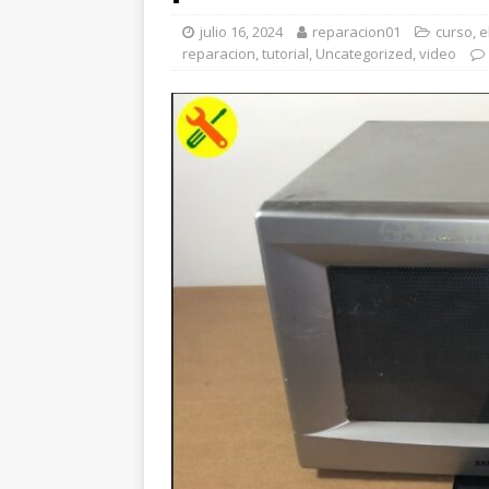
julio 16, 2024
reparacion01
curso
,
e
reparacion
,
tutorial
,
Uncategorized
,
video