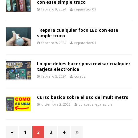
con este simple truco
febrero 9, 2024
reparacion01
Repara cualquier foco LED con este
simple truco
febrero 9, 2024
reparacion01
Lo que debes hacer para revisar cualquier
tarjeta electronica
febrero 5, 2024
cursos
Curso basico sobre el uso del multimetro
diciembre 2, 2023
cursosdereparacion
«
1
2
3
4
»