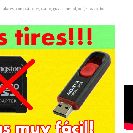
elulares
,
computacion
,
curso
,
guia
,
manual
,
pdf
,
reparacion
,