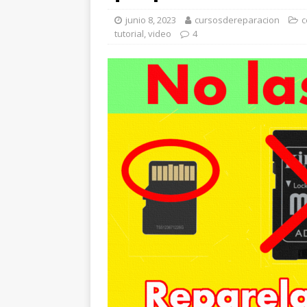
junio 8, 2023
cursosdereparacion
c
tutorial
,
video
4