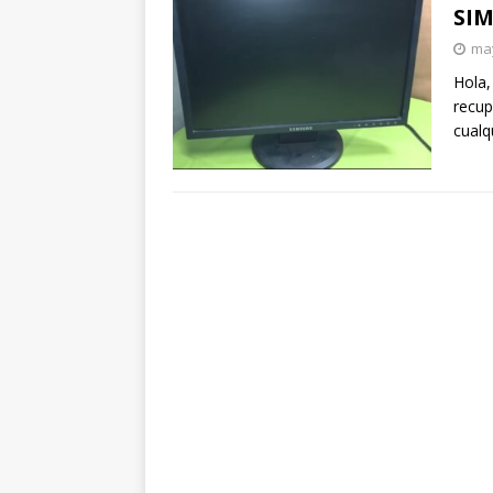
SI
may
Hola,
recup
cualq