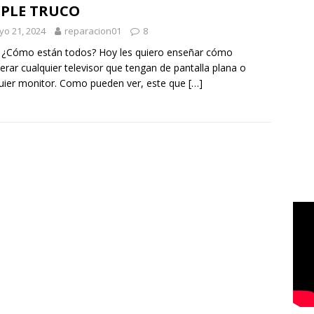
MPLE TRUCO
o 21, 2024
reparacion01
8
 ¿Cómo están todos? Hoy les quiero enseñar cómo
erar cualquier televisor que tengan de pantalla plana o
uier monitor. Como pueden ver, este que
[…]