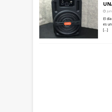
UN
jun
El dí
es un
[…]