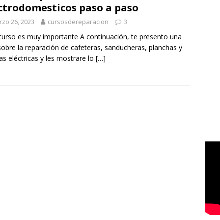
ctrodomesticos paso a paso
zo 26, 2023
cursosdereparacion
3
curso es muy importante A continuación, te presento una
sobre la reparación de cafeteras, sanducheras, planchas y
as eléctricas y les mostrare lo
[…]