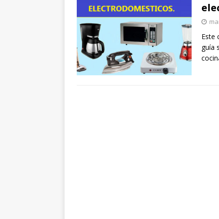
ele
mar
Este 
guía 
cocin