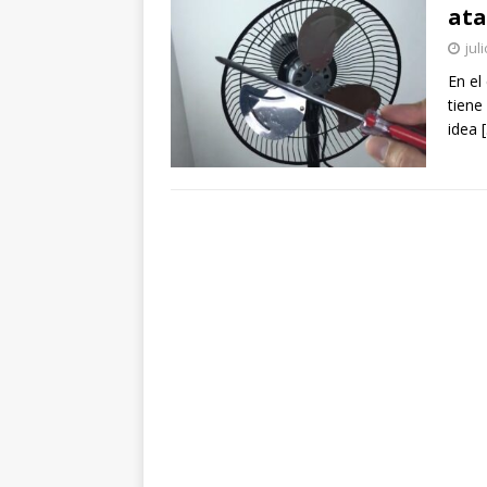
ata
jul
En el
tiene
idea