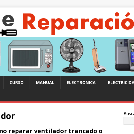
CURSO
MANUAL
ELECTRONICA
ELECTRICID
ador
Busc
o reparar ventilador trancado o