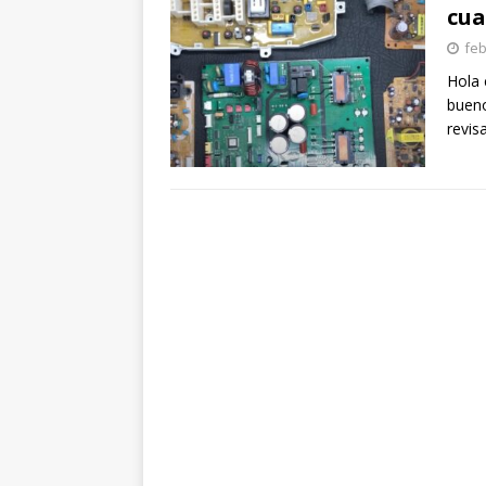
cua
feb
Hola 
bueno
revis