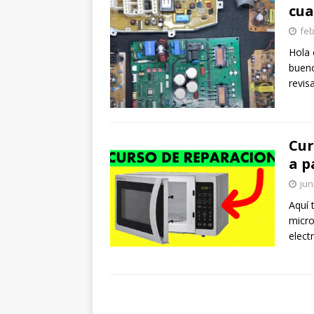
cua
feb
Hola 
bueno
revis
Cur
a p
jun
Aquí 
micro
elect