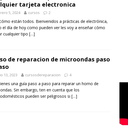
lquier tarjeta electronica
rero 5, 2024
cursos
2
cómo están todos. Bienvenidos a prácticas de electrónica,
 el día de hoy como pueden ver les voy a enseñar cómo
ar cualquier tipo
[…]
so de reparacion de microondas paso
aso
io 13, 2023
cursosdereparacion
4
tienes una guía paso a paso para reparar un horno de
ondas. Sin embargo, ten en cuenta que los
rodomésticos pueden ser peligrosos si
[…]