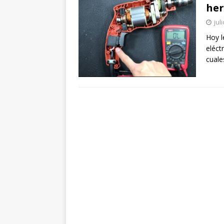
her
jul
Hoy l
eléct
cuale