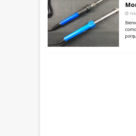
Mom
feb
Bienv
como 
porqu